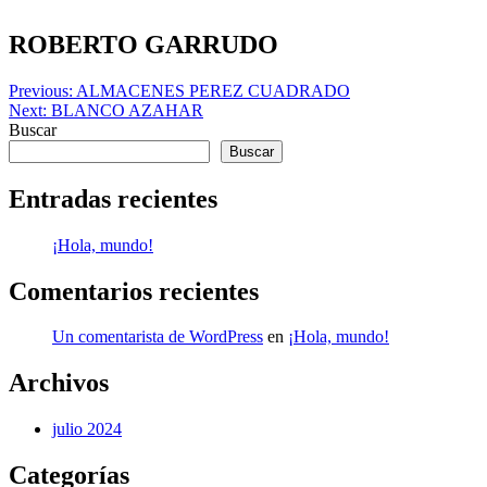
Skip
to
ROBERTO GARRUDO
content
Navegación
Previous:
ALMACENES PEREZ CUADRADO
Next:
BLANCO AZAHAR
de
Buscar
entradas
Buscar
Entradas recientes
¡Hola, mundo!
Comentarios recientes
Un comentarista de WordPress
en
¡Hola, mundo!
Archivos
julio 2024
Categorías