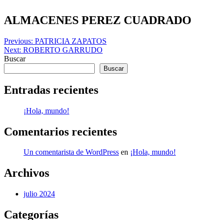
Skip
to
ALMACENES PEREZ CUADRADO
content
Navegación
Previous:
PATRICIA ZAPATOS
Next:
ROBERTO GARRUDO
de
Buscar
entradas
Buscar
Entradas recientes
¡Hola, mundo!
Comentarios recientes
Un comentarista de WordPress
en
¡Hola, mundo!
Archivos
julio 2024
Categorías