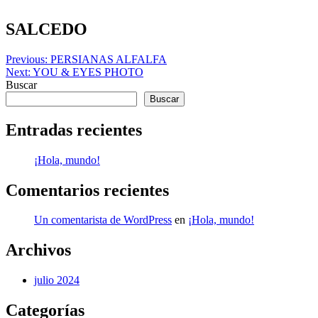
Skip
to
SALCEDO
content
Navegación
Previous:
PERSIANAS ALFALFA
Next:
YOU & EYES PHOTO
de
Buscar
entradas
Buscar
Entradas recientes
¡Hola, mundo!
Comentarios recientes
Un comentarista de WordPress
en
¡Hola, mundo!
Archivos
julio 2024
Categorías