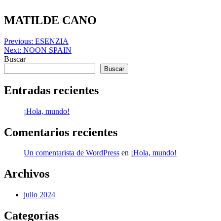
Skip
to
MATILDE CANO
content
Navegación
Previous:
ESENZIA
Next:
NOON SPAIN
de
Buscar
entradas
Buscar
Entradas recientes
¡Hola, mundo!
Comentarios recientes
Un comentarista de WordPress
en
¡Hola, mundo!
Archivos
julio 2024
Categorías