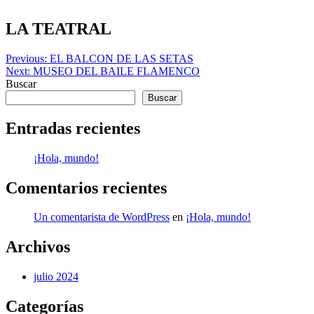
Skip
to
LA TEATRAL
content
Navegación
Previous:
EL BALCON DE LAS SETAS
Next:
MUSEO DEL BAILE FLAMENCO
de
Buscar
entradas
Buscar
Entradas recientes
¡Hola, mundo!
Comentarios recientes
Un comentarista de WordPress
en
¡Hola, mundo!
Archivos
julio 2024
Categorías